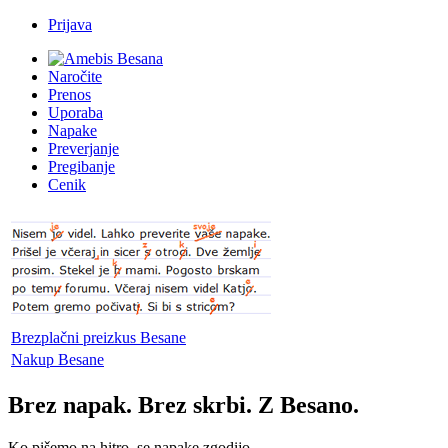
Prijava
Naročite
Prenos
Uporaba
Napake
Preverjanje
Pregibanje
Cenik
Brezplačni preizkus Besane
Nakup Besane
Brez napak. Brez skrbi. Z Besano.
Ko pišemo na hitro, se napake zgodijo.